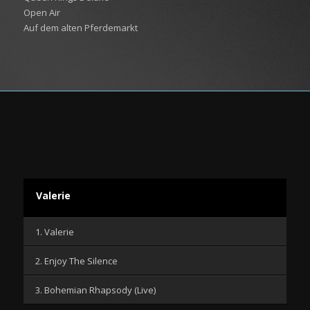
Open Air
Auf dem alten Pferdemarkt
Valerie
1. Valerie
2. Enjoy The Silence
3. Bohemian Rhapsody (Live)