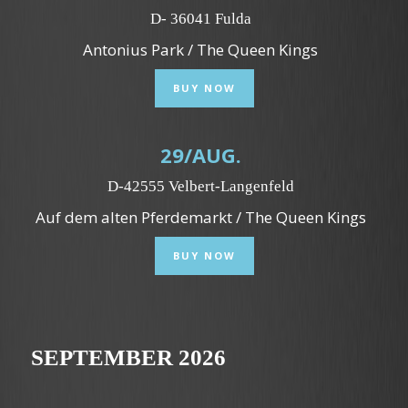
D- 36041 Fulda
Antonius Park / The Queen Kings
BUY NOW
29
/
AUG.
D-42555 Velbert-Langenfeld
Auf dem alten Pferdemarkt / The Queen Kings
BUY NOW
SEPTEMBER 2026