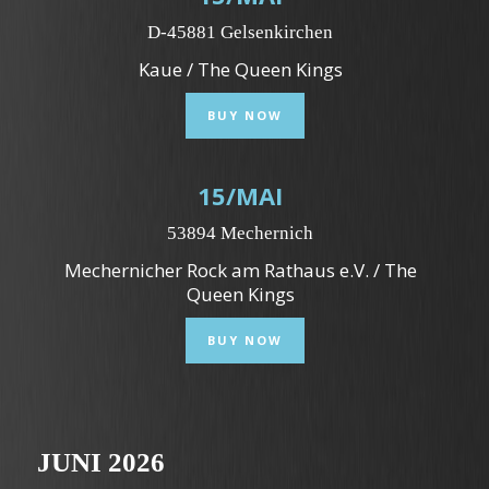
D-45881 Gelsenkirchen
Kaue / The Queen Kings
BUY NOW
15
/
MAI
53894 Mechernich
Mechernicher Rock am Rathaus e.V. / The
Queen Kings
BUY NOW
JUNI 2026