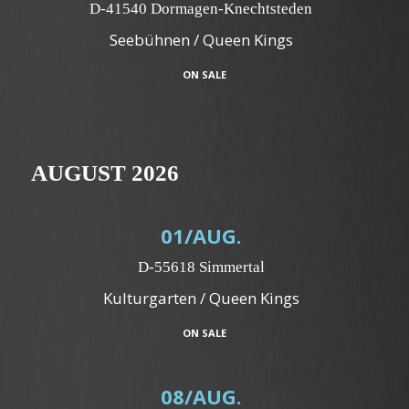
D-41540 Dormagen-Knechtsteden
Seebühnen / Queen Kings
ON SALE
AUGUST 2026
01
/
AUG.
D-55618 Simmertal
Kulturgarten / Queen Kings
ON SALE
08
/
AUG.