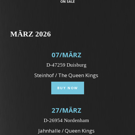
ON SALE
MÄRZ 2026
07
/
MÄRZ
D-47259 Duisburg
Steinhof / The Queen Kings
BUY NOW
27
/
MÄRZ
D-26954 Nordenham
Jahnhalle / Queen Kings