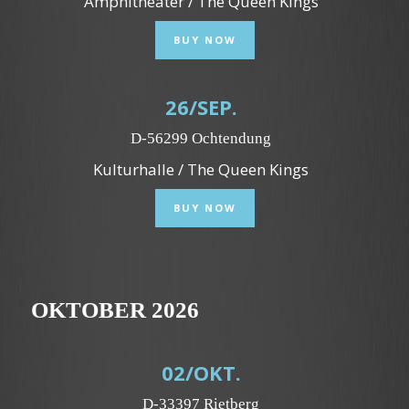
Amphitheater / The Queen Kings
BUY NOW
26
/
SEP.
D-56299 Ochtendung
Kulturhalle / The Queen Kings
BUY NOW
OKTOBER 2026
02
/
OKT.
D-33397 Rietberg