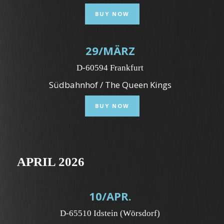
BUY NOW
29
/
MÄRZ
D-60594 Frankfurt
Südbahnhof / The Queen Kings
BUY NOW
APRIL 2026
10
/
APR.
D-65510 Idstein (Wörsdorf)