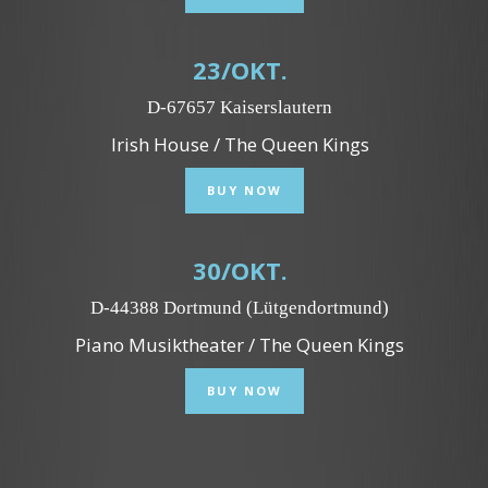
23
/
OKT.
D-67657 Kaiserslautern
Irish House / The Queen Kings
BUY NOW
30
/
OKT.
D-44388 Dortmund (Lütgendortmund)
Piano Musiktheater / The Queen Kings
BUY NOW