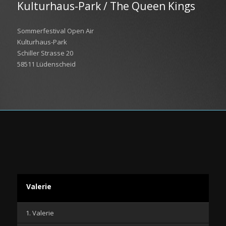
Kulturhaus-Park / The Queen Kings
Sommerfestival Open Air
Kulturhaus-Park
Schiller Strasse 20
58511 Lüdenscheid
Valerie
1. Valerie